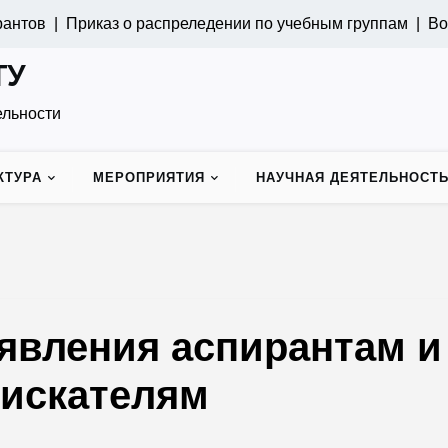
ов |
Приказ о распреледении по учебным группам |
Воински
ТУ
ельности
КТУРА
МЕРОПРИЯТИЯ
НАУЧНАЯ ДЕЯТЕЛЬНОСТ
явления аспирантам и
оискателям