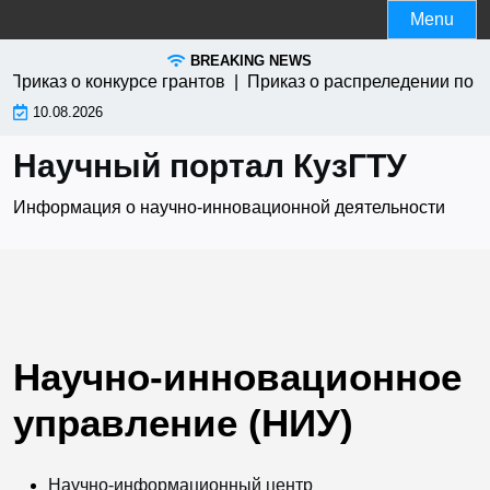
Skip
Menu
to
BREAKING NEWS
content
риказ о конкурсе грантов |
Приказ о распреледении по уч
10.08.2026
Научный портал КузГТУ
Информация о научно-инновационной деятельности
Научно-инновационное
управление (НИУ)
Научно-информационный центр