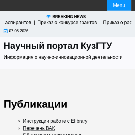
Skip
Menu
to
BREAKING NEWS
content
ля аспирантов |
Приказ о конкурсе грантов |
Приказ о рас
07.08.2026
Научный портал КузГТУ
Информация о научно-инновационной деятельности
Публикации
Инструкции работе с Elibrary
Перечень ВАК