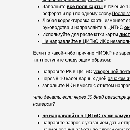
Заполните
все поля карты
в течение 1
реферат и пр.) по одному слову.
После з
Любая корректировка карты изменяет е
руководства и направляйте в ЦИТиС
ок
Используйте для распечатки карты
лист
Не направляйте в ЦИТиС ИК с незапол
Если по какой-либо причине НИОКР не заре
т.п.) поступите следующим образом:
направьте РК в ЦИТиС
ускоренной почт
через 8-10 календарных дней
ознакомь
заполните ИК и вместе с отчетом напра
Что делать, если через 30 дней регистрац
номером?
не направляйте в ЦИТиС ту же самую
направьте запрос с указанием даты от
наименования работы по адресу
ermako