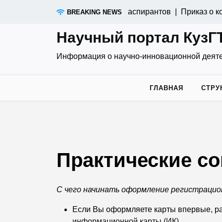
Skip
накомительная презентация для аспирантов |
Приказ о кон
BREAKING NEWS
to
content
Научный портал КузГ
Информация о научно-инновационной деят
ГЛАВНАЯ
СТРУ
Практические с
С чего начинать оформление регистрацион
Если Вы оформляете карты впервые, ра
информационной карты (ИК)
.