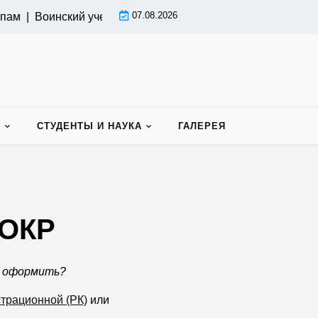
07.08.2026
пам |
Воинский учет аспирантов |
Индивидуальный план ра
Ь
СТУДЕНТЫ И НАУКА
ГАЛЕРЕЯ
ИОКР
х оформить?
страционной (РК)
или