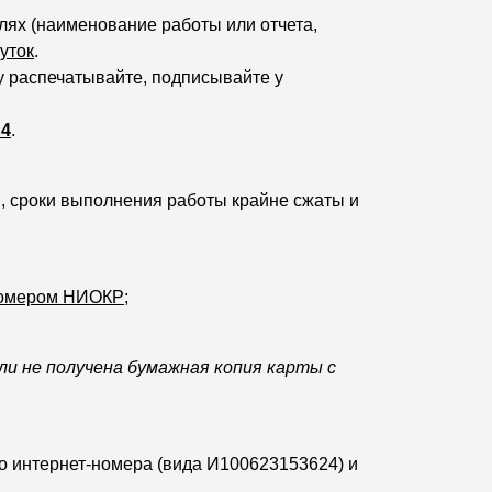
лях (наименование работы или отчета,
уток
.
у распечатывайте, подписывайте у
А4
.
, сроки выполнения работы крайне сжаты и
 номером НИОКР
;
ли не получена бумажная копия карты с
о интернет-номера (вида И100623153624) и