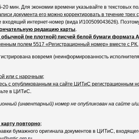
5-20 мин. Для экономии времени указывайте в текстовых по
аписи документа его можно корректировать в течение трех с
е входящий интернет-номер (вида И100509043626). Поэтом
ончательную редакцию карты
.
 обычной (не плотной) писчей белой бумаги формата 
ненным полем 5517 «Регистрационный номер» вместе с РК.
гистрирована вовремя (неинформированность исполнителя
ой или с нарочным
;
тесь с опубликованным на сайте ЦИТиС регистрационным
вьте в ЦИТиС.
ионный (инвентарный) номер не опубликован на сайте и/и
 карту повторно
;
правки бумажного оригинала документов в ЦИТиС, входящег
v@vntic.org.ru
.