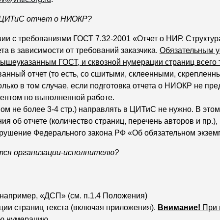
в ЦИТиС отчет о НИОКР?
вии с требованиями ГОСТ 7.32-2001 «Отчет о НИР. Структу
та в зависимости от требований заказчика.
Обязательным у
вышеуказанным ГОСТ, и сквозной нумерации страниц всего 
нный отчет (то есть, со сшитыми, склеенными, скрепленн
олько в том случае, если подготовка отчета о НИОКР не пр
ентом по выполненной работе.
ом не более 3-4 стр.) направлять в ЦИТиС не нужно. В это
 об отчете (количество страниц, перечень авторов и пр.), 
нарушение Федерального закона РФ «Об обязательном экзем
тся организации-исполнителю?
 например, «ДСП» (см. п.1.4 Положения)
ции страниц текста (включая приложения).
Внимание!
При 
ую нумерацию