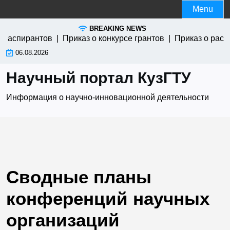
Skip
Menu
to
BREAKING NEWS
content
я аспирантов |
Приказ о конкурсе грантов |
Приказ о расп
06.08.2026
Научный портал КузГТУ
Информация о научно-инновационной деятельности
Сводные планы
конференций научных
организаций