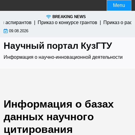
Skip
Menu
to
BREAKING NEWS
content
я аспирантов |
Приказ о конкурсе грантов |
Приказ о расп
09.08.2026
Научный портал КузГТУ
Информация о научно-инновационной деятельности
Информация о базах
данных научного
цитирования