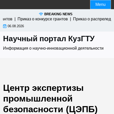
Skip
Menu
to
BREAKING NEWS
content
антов |
Приказ о конкурсе грантов |
Приказ о распреледен
06.08.2026
Научный портал КузГТУ
Информация о научно-инновационной деятельности
Центр экспертизы
промышленной
безопасности (ЦЭПБ)