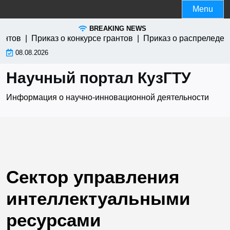
Skip
Menu
to
BREAKING NEWS
content
нтов |
Приказ о конкурсе грантов |
Приказ о распреледени
08.08.2026
Научный портал КузГТУ
Информация о научно-инновационной деятельности
Сектор управления
интеллектуальными
ресурсами