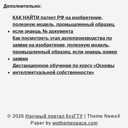
Дополнительно:
КАК НАЙТИ патент РФ на изобретение,
полезную модель, промышленный образец,
если знаешь № документа
Как посмотреть этап делопроизводства по
заявке на изобретение, полезную модель,
промышленный образец, если знаешь номер
заявки
Дистанционное обучение по курсу «Основы
интеллектуальной собственности»
© 2026
Научный портал КузГТУ
|
Theme NewsX
Paper by
wpthemespace.com