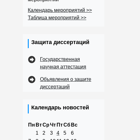
Календарь мероприятий >>
Таблица мероприятий >>
Защита диссертаций
Государственная
научная аттестация
Объявления о защите
диссертаций
Календарь новостей
Пн
Вт
Ср
Чт
Пт
Сб
Вс
1
2
3
4
5
6