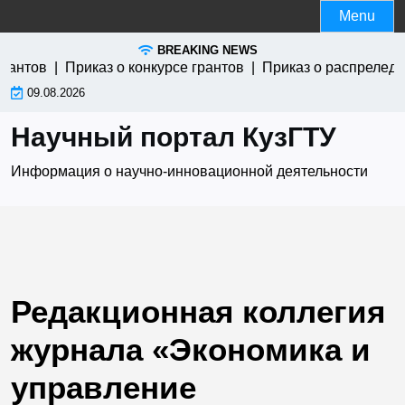
Skip
Menu
to
BREAKING NEWS
content
антов |
Приказ о конкурсе грантов |
Приказ о распреледен
09.08.2026
Научный портал КузГТУ
Информация о научно-инновационной деятельности
Редакционная коллегия
журнала «Экономика и
управление