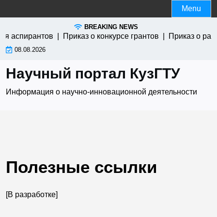
Skip
Menu
to
BREAKING NEWS
content
ля аспирантов |
Приказ о конкурсе грантов |
Приказ о рас
08.08.2026
Научный портал КузГТУ
Информация о научно-инновационной деятельности
Полезные ссылки
[В разработке]