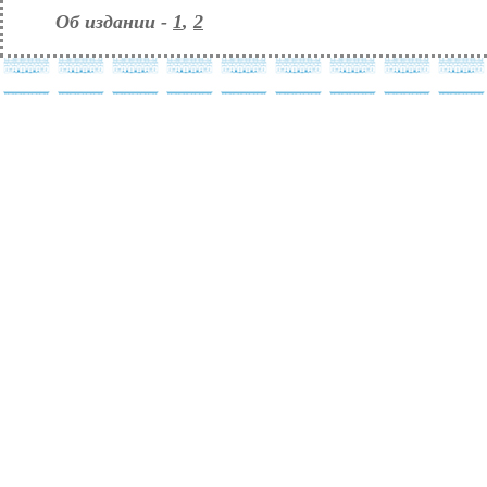
Об издании -
1
,
2