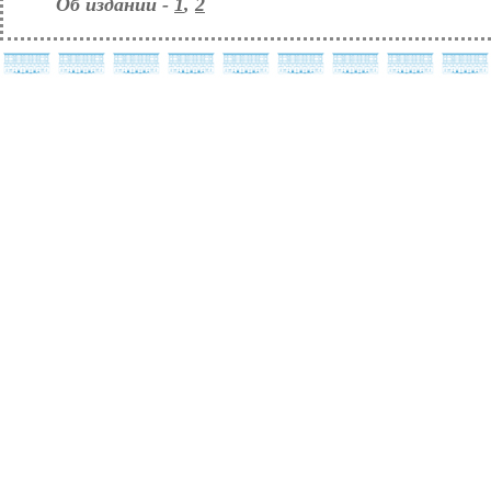
Об издании -
1
,
2