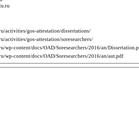
u.ru
ru/activities/gos-attestation/dissertations/
ru/activities/gos-attestation/soresearchers/
u.ru/wp-content/docs/OAD/Soresearchers/2016/an/Dissertation.p
u.ru/wp-content/docs/OAD/Soresearchers/2016/an/aut.pdf